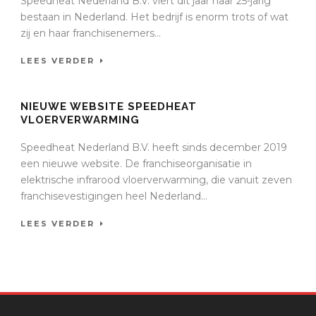
Speedheat Nederland B.V. viert dit jaar haar 25-jarig
bestaan in Nederland. Het bedrijf is enorm trots of wat
zij en haar franchisenemers...
LEES VERDER
NIEUWE WEBSITE SPEEDHEAT
VLOERVERWARMING
Speedheat Nederland B.V. heeft sinds december 2019
een nieuwe website. De franchiseorganisatie in
elektrische infrarood vloerverwarming, die vanuit zeven
franchisevestigingen heel Nederland...
LEES VERDER