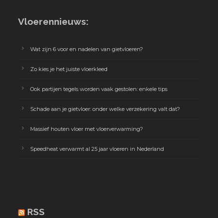
Vloerennieuws:
Wat zijn 6 voor en nadelen van gietvloeren?
Zo kies je het juiste vloerkleed
Ook partijen tegels worden vaak gestolen: enkele tips
Schade aan je gietvloer: onder welke verzekering valt dat?
Massief houten vloer met vloerverwarming?
Speedheat verwarmt al 25 jaar vloeren in Nederland
RSS