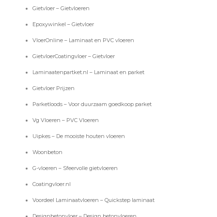
Gietvloer – Gietvloeren
Epoxywinkel – Gietvloer
VloerOnline – Laminaat en PVC vloeren
GietvloerCoatingvloer – Gietvloer
Laminaatenpartket.nl – Laminaat en parket
Gietvloer Prijzen
Parketloods – Voor duurzaam goedkoop parket
Vg Vloeren – PVC Vloeren
Uipkes – De mooiste houten vloeren
Woonbeton
G-vloeren – Sfeervolle gietvloeren
Coatingvloer.nl
Voordeel Laminaatvloeren – Quickstep laminaat
Designbetonvloer – Design betonvloeren