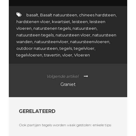
basalt
,
Basalt natuursteen
,
chinees hardsteen
,
hardstenen vloer
,
kwartsiet
,
leisteen
,
leisteen
vloeren
,
naturstenen tegels
,
natuursteen
,
natuursteen tegels
,
natuursteen vloer
,
natuursteen
wanden
,
natuursteenvloer
,
natuursteenvloeren
,
outdoor natuursteen
,
tegels
,
tegelvloer
,
tegelvloeren
,
travertin
,
vloer
,
Vloeren
Volgende artikel
Graniet
GERELATEERD
Ook partijen tegels worden vaak gestolen: enkele tips