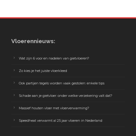
Vloerennieuws:
Wat zijn 6 voor en nadelen van gietvloeren?
Zo kies je het juiste vloerkleed
Ook partijen tegels worden vaak gestolen: enkele tips
Schade aan je gietvloer: onder welke verzekering valt dat?
Massief houten vloer met vloerverwarming?
Speedheat verwarmt al 25 jaar vloeren in Nederland