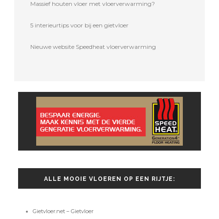
Massief houten vloer met vloerverwarming?
5 interieurtips voor bij een gietvloer
Nieuwe website Speedheat vloerverwarming
ALLE MOOIE VLOEREN OP EEN RIJTJE:
Gietvloer.net – Gietvloer