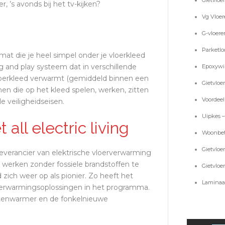
Gietvloe
’s avonds bij het tv-kijken?
Vg Vloer
G-vloere
Parketlo
t die je heel simpel onder je vloerkleed
g and play systeem dat in verschillende
Epoxywin
vloerkleed verwarmt (gemiddeld binnen een
Gietvloe
en die op het kleed spelen, werken, zitten
Voordeel
e veiligheidseisen.
Uipkes –
ll electric living
Woonbe
Gietvloer
everancier van elektrische vloerverwarming
en werken zonder fossiele brandstoffen te
Gietvloe
ich weer op als pionier. Zo heeft het
Laminaat
verwarmingsoplossingen in het programma.
etenwarmer en de fonkelnieuwe