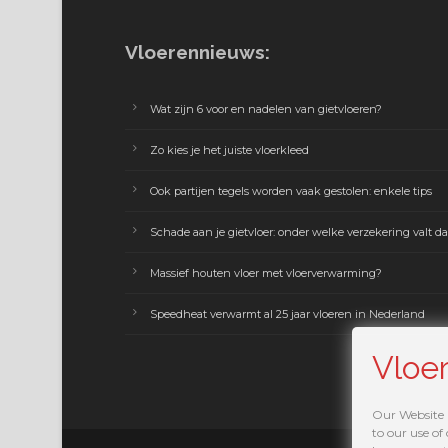
Vloerennieuws:
Wat zijn 6 voor en nadelen van gietvloeren?
Zo kies je het juiste vloerkleed
Ook partijen tegels worden vaak gestolen: enkele tips
Schade aan je gietvloer: onder welke verzekering valt da
Massief houten vloer met vloerverwarming?
Speedheat verwarmt al 25 jaar vloeren in Nederland
Vloe
Our Website u
to our use of