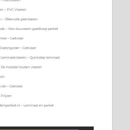
r – Gietvloeren
en – PVC Vloeren
n – Sfeervolle gietvloeren
ods – Voor duurzaam goedkoop parket
kel – Gietvloer
rCoatingvloer – Gietvloer
 Laminaatvloeren – Quickstep laminaat
 De mooiste houten vloeren
ton
.net – Gietvloer
r Prijzen
enpartket.nl – Laminaat en parket