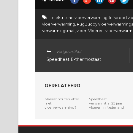
elektrische vloerverwarming
,
Infrarood v
vloerverwarming
,
RugBuddy vloerverwarming
verwarmingsmat
,
vloer
,
Vloeren
,
vloerverwarm
Vorige artikel
Speedheat E-thermostaat
GERELATEERD
Massief houten vloer
Speedheat
met
verwarmt al 25 jaar
vloerverwarming?
vloeren in Nederland