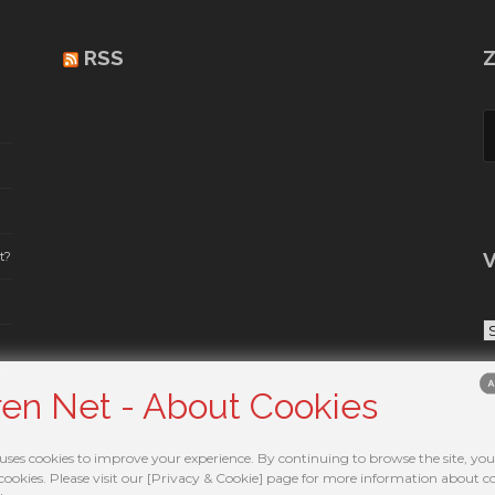
RSS
Z
V
t?
Vl
ren Net - About Cookies
ses cookies to improve your experience. By continuing to browse the site, you
 cookies. Please visit our [Privacy & Cookie] page for more information about c