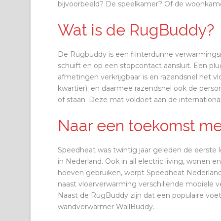
bijvoorbeeld? De speelkamer? Of de woonkamer, 
Wat is de RugBuddy?
De Rugbuddy is een flinterdunne verwarmingsma
schuift en op een stopcontact aansluit. Een plu
afmetingen verkrijgbaar is en razendsnel het 
kwartier); en daarmee razendsnel ook de person
of staan. Deze mat voldoet aan de international
Naar een toekomst met a
Speedheat was twintig jaar geleden de eerste l
in Nederland. Ook in all electric living, wonen 
hoeven gebruiken, werpt Speedheat Nederland z
naast vloerverwarming verschillende mobiele 
Naast de RugBuddy zijn dat een populaire vo
wandverwarmer WallBuddy.