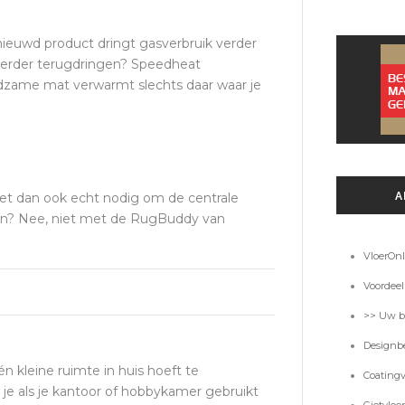
rnieuwd product dringt gasverbruik verder
 verder terugdringen? Speedheat
zame mat verwarmt slechts daar waar je
s het dan ook echt nodig om de centrale
A
ten? Nee, niet met de RugBuddy van
VloerOnl
Voordeel
>> Uw be
Designbe
n kleine ruimte in huis hoeft te
Coatingv
e als je kantoor of hobbykamer gebruikt