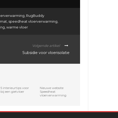
loerverwarming
,
RugBuddy
smat
,
speedheat vloerverwarming
,
ing
,
warme vloer
Volgende artikel
Subsidie voor vloerisolatie
5 interieurtips voor
Nieuwe website
bij een gietvloer
Speedheat
vloerverwarming