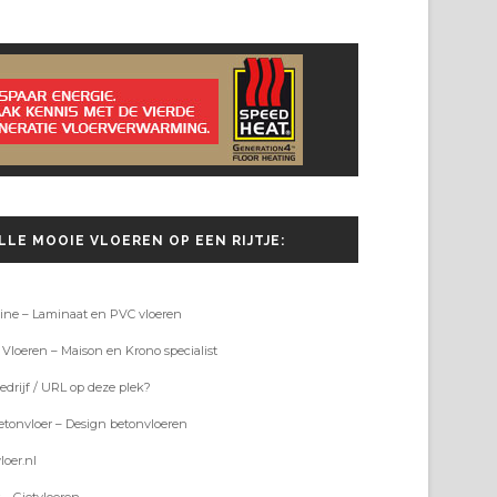
LLE MOOIE VLOEREN OP EEN RIJTJE:
ine – Laminaat en PVC vloeren
 Vloeren – Maison en Krono specialist
drijf / URL op deze plek?
tonvloer – Design betonvloeren
loer.nl