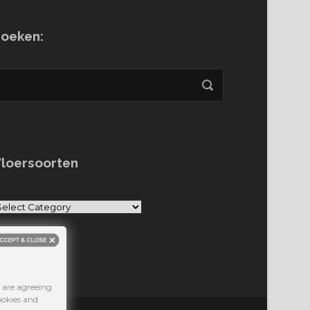
oeken:
loersoorten
oersoorten
 are agreeing
ookies and